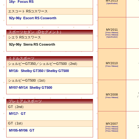
MY2013
16y- Focus RS
[Specification]
エスコート RSコスワース
92y-96y Escort RS Cosworth
MY2011
スポーツセダン（Dセグメント）
[Press Release]
[Press Release]
シエラ RSコスワース
[Specification]
92y-96y Sierra RS Cosworth
ミドルスポーツ
MY2010
シェルビーGT350／シェルビーGT500（2nd）
[Press Release]
MY16- Shelby GT350 / Shelby GT500
シェルビーGT500（1st）
MY07-MY14 Shelby GT500
MY2008
「
[Press Release]
プレミアムスポーツ
GT（2nd）
MY17- GT
GT（1st）
MY2007
[Press Release]
[Press Release]
MY05-MY06 GT
[Press Release]