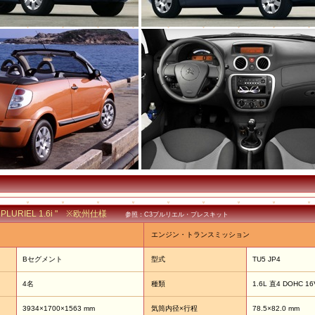
3 PLURIEL 1.6i " ※欧州仕様
参照：C3プルリエル・プレスキット
エンジン・トランスミッション
Bセグメント
型式
TU5 JP4
4名
種類
1.6L 直4 DOHC 16
3934×1700×1563 mm
気筒内径×行程
78.5×82.0 mm