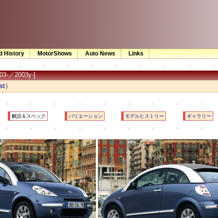
d History
MotorShows
Auto News
Links
3-／2003y-]
st）
解説＆スペック
バリエーション
モデルヒストリー
ギャラリー