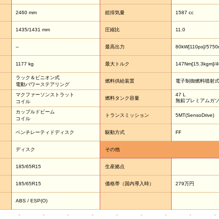
2460 mm
総排気量
1587 cc
1435/1431 mm
圧縮比
11.0
--
最高出力
80kW[110ps]/5750
1177 kg
最大トルク
147Nm[15.3kgm]/
ラック＆ピニオン式
燃料供給装置
電子制御燃料噴射
電動パワーステアリング
マクファーソンストラット
47 L
燃料タンク容量
無鉛プレミアムガ
コイル
カップルドビーム
トランスミッション
5MT(SensoDrive)
コイル
ベンチレーティドディスク
駆動方式
FF
ディスク
その他
185/65R15
生産拠点
185/65R15
価格帯（国内導入時）
279万円
ABS / ESP(O)