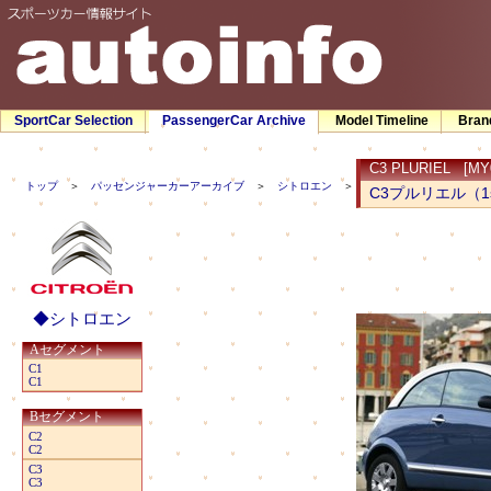
SportCar Selection
PassengerCar Archive
Model Timeline
Bran
C3 PLURIEL [MY0
トップ
＞
パッセンジャーカーアーカイブ
＞
シトロエン
＞ C3プルリエル（1st）
C3プルリエル（1
◆シトロエン
Aセグメント
C1
C1
Bセグメント
C2
C2
C3
C3