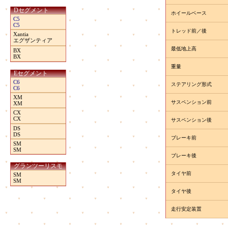
Dセグメント
ホイールベース
C5
C5
トレッド前／後
Xantia
エグザンティア
最低地上高
BX
BX
重量
Eセグメント
C6
ステアリング形式
C6
XM
サスペンション前
XM
CX
CX
サスペンション後
DS
DS
ブレーキ前
SM
SM
ブレーキ後
グランツーリスモ
タイヤ前
SM
SM
タイヤ後
走行安定装置