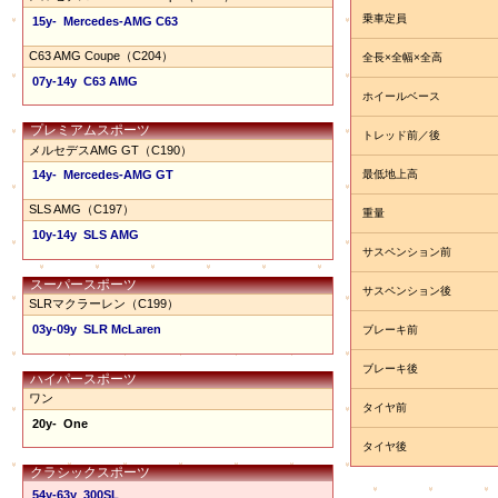
乗車定員
15y- Mercedes-AMG C63
C63 AMG Coupe（C204）
全長×全幅×全高
07y-14y C63 AMG
ホイールベース
プレミアムスポーツ
トレッド前／後
メルセデスAMG GT（C190）
最低地上高
14y- Mercedes-AMG GT
SLS AMG（C197）
重量
10y-14y SLS AMG
サスペンション前
スーパースポーツ
サスペンション後
SLRマクラーレン（C199）
03y-09y SLR McLaren
ブレーキ前
ブレーキ後
ハイパースポーツ
ワン
タイヤ前
20y- One
タイヤ後
クラシックスポーツ
54y-63y 300SL