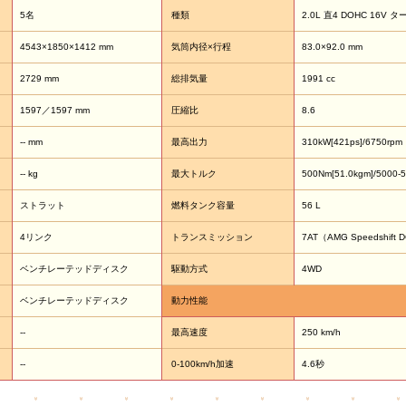
5名
種類
2.0L 直4 DOHC 16V タ
4543×1850×1412 mm
気筒内径×行程
83.0×92.0 mm
2729 mm
総排気量
1991 cc
1597／1597 mm
圧縮比
8.6
-- mm
最高出力
310kW[421ps]/6750rpm
-- kg
最大トルク
500Nm[51.0kgm]/5000-
ストラット
燃料タンク容量
56 L
4リンク
トランスミッション
7AT（AMG Speedshift 
ベンチレーテッドディスク
駆動方式
4WD
ベンチレーテッドディスク
動力性能
--
最高速度
250 km/h
--
0-100km/h加速
4.6秒