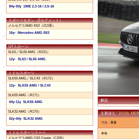
84y-93y 190E 2.3-16 / 2.5-16
スポーツセダン（Eセグメント）
メルセデスAMG E63（213系）
16y- Mercedes-AMG E63
GTスポーツ
SL63／SL65 AMG（R231）
12y- SL63 / SL65 AMG
ミドルスポーツ
SLK55 AMG／SLC43（R172）
12y- SLK55 AMG / SLC43
SLK55 AMG（R171）
解説
04y-11y SLK55 AMG
SLK32 AMG（R170）
主要諸元
" 2019y ME
02y-04y SLK32 AMG
寸法・重量
ミドルスポーツクーペ
車格
メルセデスAMG C63 Coupe（C205）