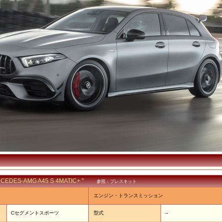
RCEDES-AMG A45 S 4MATIC+ "
参照：プレスキット
エンジン・トランスミッション
Cセグメントスポーツ
型式
--